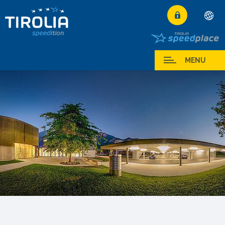
Deutsch
English
Serviciul meu
MENU
Français
Italiano
Español
Polski
Česky
Magyar
Hrvatski
Română