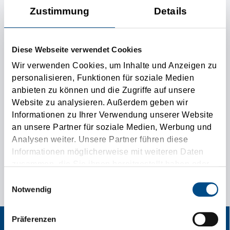
Name
Zustimmung
Details
Email address
Diese Webseite verwendet Cookies
Wir verwenden Cookies, um Inhalte und Anzeigen zu
SUBMIT
personalisieren, Funktionen für soziale Medien
anbieten zu können und die Zugriffe auf unsere
Website zu analysieren. Außerdem geben wir
Informationen zu Ihrer Verwendung unserer Website
an unsere Partner für soziale Medien, Werbung und
Analysen weiter. Unsere Partner führen diese
Informatii suplimentare
Informationen möglicherweise mit weiteren Daten
zusammen, die Sie ihnen bereitgestellt haben oder
ANUNȚUL SPECIAL DE CONTACT PENTRU NEVOILE
die sie im Rahmen Ihrer Nutzung der Dienste
Einwilligungsauswahl
DVS. DE TRANSPORT!
gesammelt haben.
Notwendig
Präferenzen