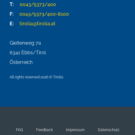
T:
0043/5373/400
F:
0043/5373/400-8100
E:
tirolia@tirolia.at
Gießenweg 7a
6341
Ebbs/Tirol
Österreich
All rights reserved 2026 © Tirolia
FAQ
Feedback
Impressum
Datenschutz