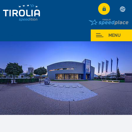
Deutsch
English
Serviciul meu
MENU
Français
Italiano
Español
Polski
Česky
Magyar
Hrvatski
Română