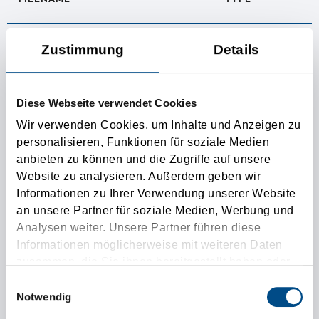
[Translate to Română:] AEO Zertifikat
PDF

Zustimmung
Details
[Translate to Română:] Bonitätszertifikat Creditreform Österreich
PDF

Diese Webseite verwendet Cookies
Wir verwenden Cookies, um Inhalte und Anzeigen zu
[Translate to Română:] Bonitätszertifikat Bisnode D&B
PDF

personalisieren, Funktionen für soziale Medien
anbieten zu können und die Zugriffe auf unsere
[Translate to Română:] ISO 9001:2015 Zertifikat
PDF

Website zu analysieren. Außerdem geben wir
Informationen zu Ihrer Verwendung unserer Website
an unsere Partner für soziale Medien, Werbung und
[Translate to Română:] ISO 14001:2015 Zertifikat
PDF

Analysen weiter. Unsere Partner führen diese
Informationen möglicherweise mit weiteren Daten
zusammen, die Sie ihnen bereitgestellt haben oder
die sie im Rahmen Ihrer Nutzung der Dienste
Informatii suplimentare
Einwilligungsauswahl
gesammelt haben.
Notwendig