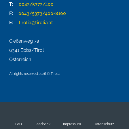
T:
0043/5373/400
F:
0043/5373/400-8100
E:
tirolia@tirolia.at
Gießenweg 7a
6341
Ebbs/Tirol
Österreich
All rights reserved 2026 © Tirolia
FAQ
Feedback
Impressum
Datenschutz