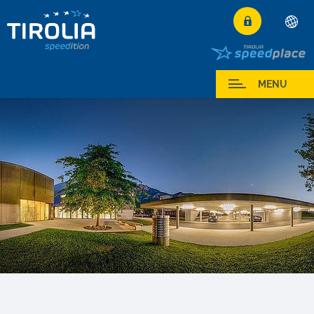
Deutsch
English
I miei Servizi
MENU
Français
Italiano
Español
Polski
Česky
Magyar
Hrvatski
Română