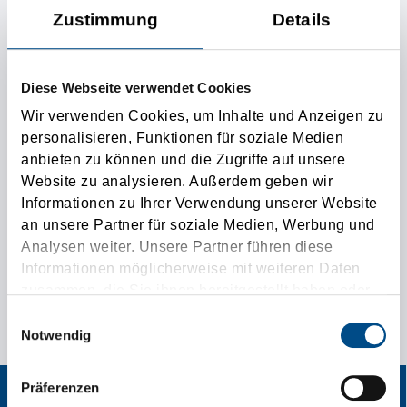
Nome
Zustimmung
Details
Email address
Diese Webseite verwendet Cookies
Wir verwenden Cookies, um Inhalte und Anzeigen zu
SUBMIT
personalisieren, Funktionen für soziale Medien
anbieten zu können und die Zugriffe auf unsere
Website zu analysieren. Außerdem geben wir
Informationen zu Ihrer Verwendung unserer Website
an unsere Partner für soziale Medien, Werbung und
Analysen weiter. Unsere Partner führen diese
Ulteriori informazioni
Informationen möglicherweise mit weiteren Daten
zusammen, die Sie ihnen bereitgestellt haben oder
L'ANNUNCIO SPECIALE PER LE VOSTRE ESIGENZE DI
die sie im Rahmen Ihrer Nutzung der Dienste
Einwilligungsauswahl
TRASPORTO!
gesammelt haben.
Notwendig
Präferenzen