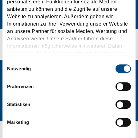
personalisieren, Funktionen für soziale Medien
anbieten zu können und die Zugriffe auf unsere
Website zu analysieren. Außerdem geben wir
Informationen zu Ihrer Verwendung unserer Website
an unsere Partner für soziale Medien, Werbung und
Analysen weiter. Unsere Partner führen diese
Trasporti Last-Minute!
Informationen möglicherweise mit weiteren Daten
zusammen, die Sie ihnen bereitgestellt haben oder
die sie im Rahmen Ihrer Nutzung der Dienste
Einwilligungsauswahl
gesammelt haben.
Notwendig
Präferenzen
Statistiken
Marketing
Speedplace / Richiedi Offerta