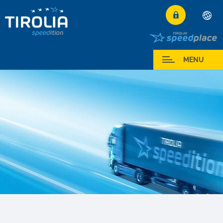
Deutsch
English
I miei Servizi
MENU
Français
Italiano
Español
Polski
Česky
Magyar
Hrvatski
Română