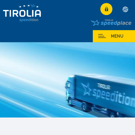
Deutsch
English
Area de socios
MENU
Français
Italiano
Español
Polski
Česky
Magyar
Hrvatski
Română