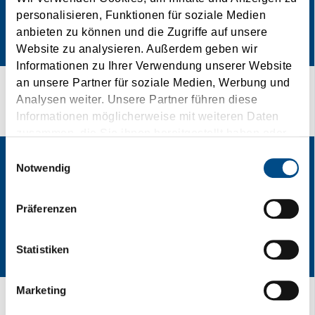
personalisieren, Funktionen für soziale Medien
anbieten zu können und die Zugriffe auf unsere
Website zu analysieren. Außerdem geben wir
Informationen zu Ihrer Verwendung unserer Website
an unsere Partner für soziale Medien, Werbung und
¡Vamos sobre seguro!
Analysen weiter. Unsere Partner führen diese
Informationen möglicherweise mit weiteren Daten
zusammen, die Sie ihnen bereitgestellt haben oder
die sie im Rahmen Ihrer Nutzung der Dienste
Einwilligungsauswahl
gesammelt haben.
Notwendig
Präferenzen
Statistiken
Marketing
Su opinión