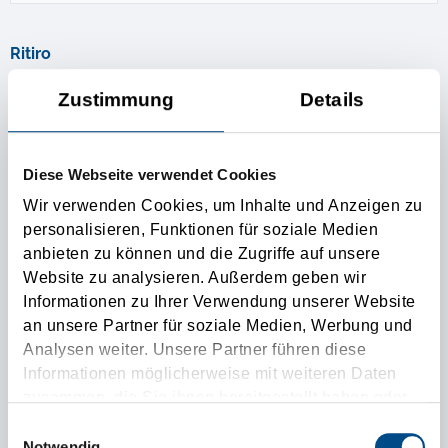
Ritiro
Zustimmung
Details
1. Ritiro
Ritiro addizionale
Diese Webseite verwendet Cookies
Wir verwenden Cookies, um Inhalte und Anzeigen zu
personalisieren, Funktionen für soziale Medien
Consegna
anbieten zu können und die Zugriffe auf unsere
Website zu analysieren. Außerdem geben wir
Informationen zu Ihrer Verwendung unserer Website
1. Consegna
an unsere Partner für soziale Medien, Werbung und
Analysen weiter. Unsere Partner führen diese
Consegna addizionale
Informationen möglicherweise mit weiteren Daten
zusammen, die Sie ihnen bereitgestellt haben oder
die sie im Rahmen Ihrer Nutzung der Dienste
Einwilligungsauswahl
Ladungsdaten
gesammelt haben.
Notwendig