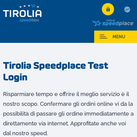
Deutsch
English
I miei Servizi
MENU
Français
Italiano
Tirolia Speedplace Test
Español
Login
Polski
Česky
Magyar
Risparmiare tempo e offrire il meglio servizio è il
Hrvatski
nostro scopo. Confermare gli ordini online vi da la
Română
possibilità di passare gli ordine immediatamente a
direttamente via internet. Approfitate anche voi
dal nostro speed.