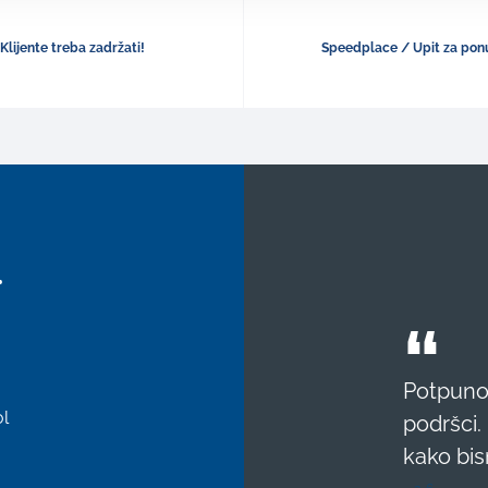
Klijente treba zadržati!
Speedplace / Upit za pon
.
Potpuno 
l
podršci.
kako bis