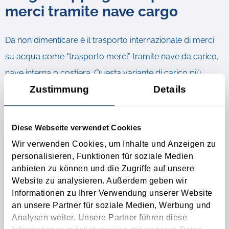
merci tramite nave cargo
Da non dimenticare è il trasporto internazionale di merci
su acqua come "trasporto merci" tramite nave da carico,
nave interna o costiera. Questa variante di carico più
Zustimmung
Details
economica, il trasporto di merci e il traffico di merci
sull'acqua, è disponibile su larga scala sulle vie d'acqua
degli oceani e dei mari. Con navi da carico più piccole, il
Diese Webseite verwendet Cookies
traffico merci è possibile anche nell'entroterra su grandi
Wir verwenden Cookies, um Inhalte und Anzeigen zu
fiumi. Il trasporto marittimo distingue tra due aree
personalisieren, Funktionen für soziale Medien
anbieten zu können und die Zugriffe auf unsere
principali, il trasporto marittimo e il trasporto costiero.
Website zu analysieren. Außerdem geben wir
Come si può già intuire, per spedizione costiera si intende
Informationen zu Ihrer Verwendung unserer Website
il traffico merci e il trasporto di persone o merci in
an unsere Partner für soziale Medien, Werbung und
Analysen weiter. Unsere Partner führen diese
prossimità della costa. Questo tipo di "trasporto merci" è