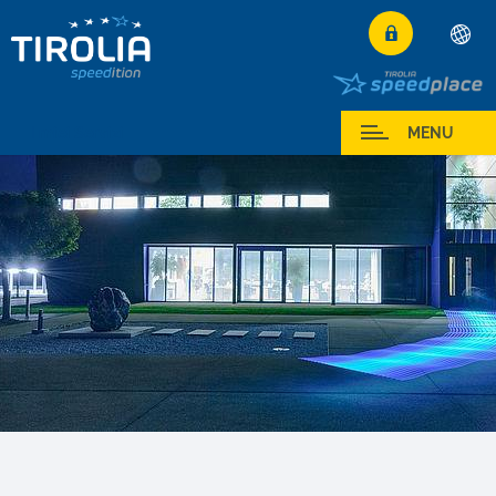
Deutsch
English
I miei Servizi
MENU
Français
Italiano
Español
Polski
Česky
Magyar
Hrvatski
Română