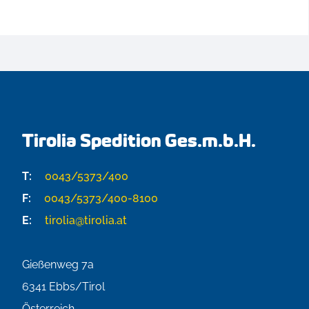
Tirolia Spedition Ges.m.b.H.
T:
0043/5373/400
F:
0043/5373/400-8100
E:
tirolia@tirolia.at
Gießenweg 7a
6341
Ebbs/Tirol
Österreich