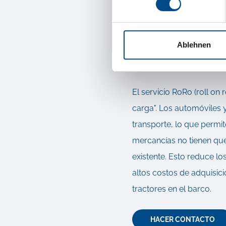
Aérea" o carga aérea, qu
El transporte
Ablehnen
resultado el s
El servicio RoRo (roll on 
carga". Los automóviles
transporte, lo que permi
mercancías no tienen qu
existente. Esto reduce lo
altos costos de adquisici
tractores en el barco.
HACER CONTACTO