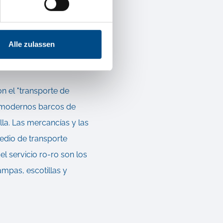
cías más costosos.
 da como
Alle zulassen
on el "transporte de
s modernos barcos de
la. Las mercancías y las
edio de transporte
el servicio ro-ro son los
ampas, escotillas y