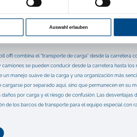
e es uno de los tipos de transporte de mercancías y mercan
 de camiones más el envío de carga
Auswahl erlauben
ervicio RoRo
roll off) combina el "transporte de carga" desde la carretera c
 y camiones se pueden conducir desde la carretera hasta lo
te un manejo suave de la carga y una organización más sencil
e cargarse por separado aquí, sino que permanecen en su m
s daños por carga y el riesgo de confusión. Las desventajas d
ón de los barcos de transporte para el equipo especial con r