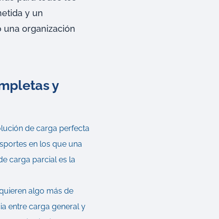
etida y un
o una organización
ompletas y
olución de carga perfecta
nsportes en los que una
e carga parcial es la
requieren algo más de
ia entre carga general y