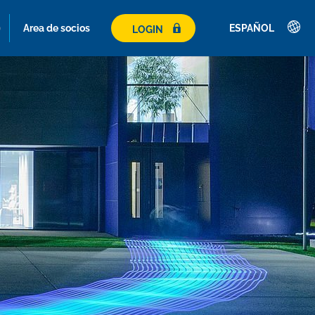
Area de socios
ESPAÑOL
LOGIN
Deutsch
English
Français
Italiano
Español
Polski
Česky
Magyar
Hrvatski
Română