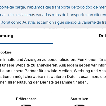
porte de carga, hablamos del transporte de todo tipo de merc
mas, etc., en las más variadas rutas de transporte con difere
n litoral como Austria, el camión sigue siendo la variante de 
ya que ofrece la mayor flexibilidad. Además, hay transporte f
mmung
Det
sporte de carga internacional europeo. Para proteger el medio
es de escape lo más baja posible, se han desarrollado varia
Cookies
amión, en el que el camión se carga en el tren, por así decirl
 Inhalte und Anzeigen zu personalisieren, Funktionen für 
Back" goza de una popularidad cada vez mayor, ya que combi
f unsere Website zu analysieren. Außerdem geben wir Infor
e an unsere Partner für soziale Medien, Werbung und Ana
mationen möglicherweise mit weiteren Daten zusammen, die 
men Ihrer Nutzung der Dienste gesammelt haben.
flete aéreo.
Präferenzen
Statistiken
ene en los otros elementos de este mundo y está disponible