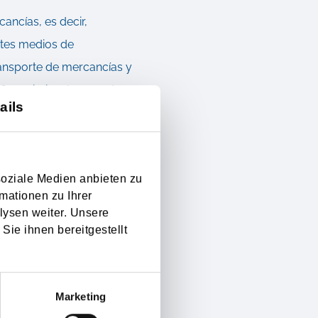
ancías, es decir,
ntes medios de
transporte de mercancías y
erroviario y transporte
ails
 ambiente y mantener la
ntes de transporte
o, "a cuestas". Este
soziale Medien anbieten zu
na los costos y la
mationen zu Ihrer
lysen weiter. Unsere
Sie ihnen bereitgestellt
Marketing
 en el aire como "Carga