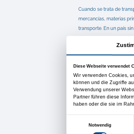
Cuando se trata de trans
mercancías, materias pri
transporte. En un país si
mercancías más popular, 
Zusti
ferroviario para el tran
contaminación de los gas
Diese Webseite verwendet 
combinado alrededor del c
Wir verwenden Cookies, um
llamado "Servicio Piggy 
können und die Zugriffe au
protección ambiental.
Verwendung unserer Websit
Partner führen diese Infor
haben oder die sie im Rah
Carga aérea o 
Einwilligungsauswahl
Notwendig
La carga tampoco se deti