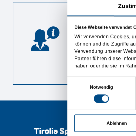
Zusti
Login
Diese Webseite verwendet 
Username:
Wir verwenden Cookies, um
können und die Zugriffe au
Verwendung unserer Websit
Stay logged in:
Partner führen diese Infor
haben oder die sie im Rah
Passwort vergessen
R
Einwilligungsauswahl
Notwendig
Ablehnen
Tirolia Spedition Ges.m.b.H