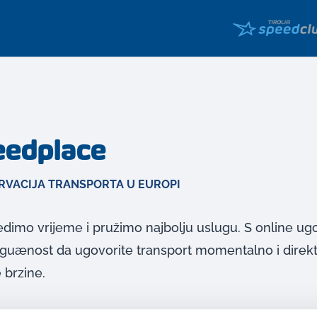
peedplace
RVACIJA TRANSPORTA U EUROPI
tedimo vrijeme i pružimo najbolju uslugu. S online u
guænost da ugovorite transport momentalno i direkt
e brzine.