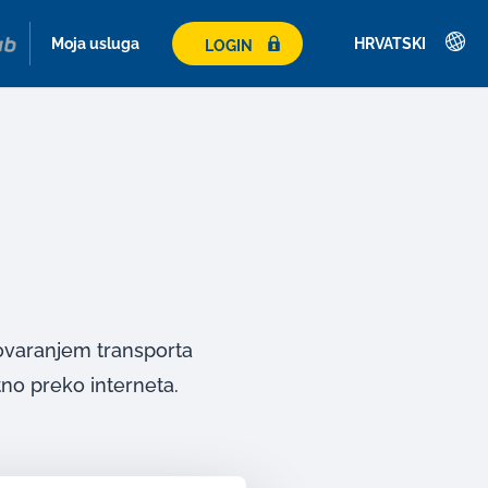
Moja usluga
HRVATSKI
LOGIN
Deutsch
English
Français
Italiano
Español
Polski
Česky
govaranjem transporta
Magyar
no preko interneta.
Hrvatski
Română