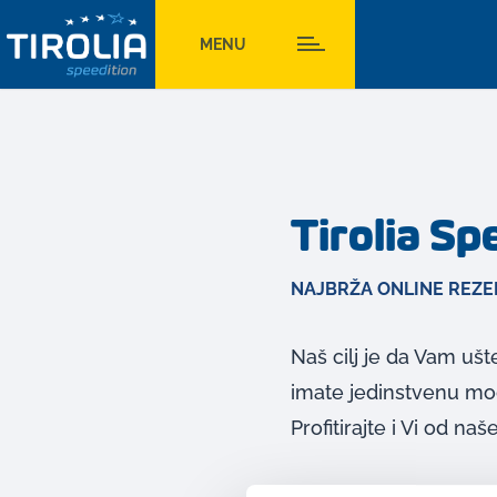
MENU
Tirolia S
NAJBRŽA ONLINE REZE
Naš cilj je da Vam uš
imate jedinstvenu mo
Profitirajte i Vi od naš