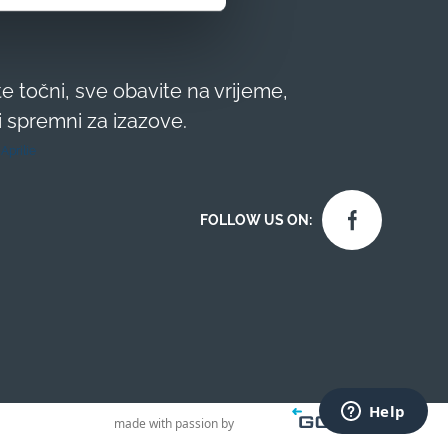
te točni, sve obavite na vrijeme,
 i spremni za izazove.
z Aprilie
FOLLOW US ON:
made with passion by
Contact