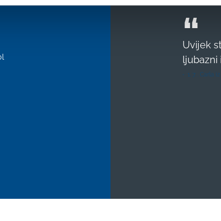
Uvijek s
l
ljubazni
1. 7. . Carla i