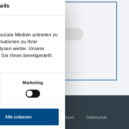
ails
TEST LOGIN
soziale Medien anbieten zu
mationen zu Ihrer
lysen weiter. Unsere
Sie ihnen bereitgestellt
Marketing
Alle zulassen
FAQ
Feedback
Impressum
Datenschutz