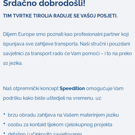
Srdačno dobrodošli!
TIM TVRTKE TIROLIA RADUJE SE VAŠOJ POSJETI.
Diljem Europe smo poznati kao profesionalni partner koji
ispunjava sve zahtjeve transporta. Naši stručni i pouzdani
savjetnici za transport rado će Vam pomoći – i to na preko
10 jezika.
Naš otpremnički koncept
Speedition
omogućuje Vam
podršku kako biste uštedjeli na vremenu, uz:
brzu obradu zahtjeva na Vašem materinjem jeziku
osobu za kontakt tijekom cjelokupnog projekta
detaljno i učinkovito savjetovanje