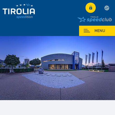
Deutsch
English
Moja usluga
MENU
Français
Italiano
Español
Polski
Česky
Magyar
Hrvatski
Română