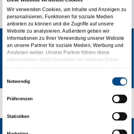
Diese Webseite verwendet Cookies
POSEBNI PODACI ZA KONTAKT ZA VAŠE ZAHTJEVE
Wir verwenden Cookies, um Inhalte und Anzeigen zu
TRANSPORTA!
personalisieren, Funktionen für soziale Medien
anbieten zu können und die Zugriffe auf unsere
Website zu analysieren. Außerdem geben wir
Informationen zu Ihrer Verwendung unserer Website
an unsere Partner für soziale Medien, Werbung und
Analysen weiter. Unsere Partner führen diese
Informationen möglicherweise mit weiteren Daten
zusammen, die Sie ihnen bereitgestellt haben oder
die sie im Rahmen Ihrer Nutzung der Dienste
Einwilligungsauswahl
gesammelt haben.
Notwendig
Präferenzen
Vaše povratne informacije
Statistiken
Marketing