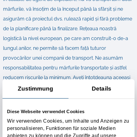
mărfurile, vă însoțim de la început până la sfârșit și ne
asigurăm că proiectul dvs. rulează rapid și fără probleme
de la planificare până la finalizare. Rețeaua noastră
logistică la nivel european, pe care am construit-o de-a
lungul anilor, ne permite să facem față tuturor
provocărilor unei companii de transport. Ne asumăm
responsabilitatea pentru mărfurile transportate și astfel
reducem riscurile la minimum. Aveți întotdeauna aceeași
persoană de contact pe tot parcursul proiectului, desigur,
Zustimmung
Details
în limba dvs. maternă. În acest fel, evităm neînțelegerile și
menținem procesul cât mai simplu posibil pentru dvs.
Diese Webseite verwendet Cookies
Wir verwenden Cookies, um Inhalte und Anzeigen zu
Pe scurt, Tirolia Spedition oferă un raport preț-
personalisieren, Funktionen für soziale Medien
performanță perfect echilibrat. Suntem rapizi, flexibili și
anbieten zu können und die Zugriffe auf unsere