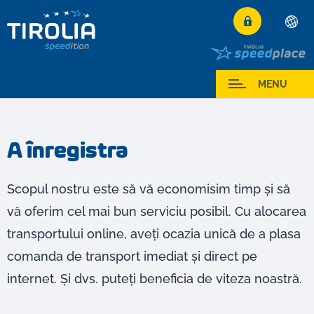
Deutsch
English
Serviciul meu
MENU
Français
Italiano
A înregistra
Español
Polski
Scopul nostru este să vă economisim timp și să
Česky
vă oferim cel mai bun serviciu posibil. Cu alocarea
Magyar
transportului online, aveți ocazia unică de a plasa
Hrvatski
comanda de transport imediat și direct pe
Română
internet. Și dvs. puteți beneficia de viteza noastră.