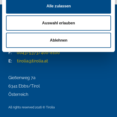
Alle zulassen
Auswahl erlauben
Tirolia Spedition Ges.m.b.H.
Ablehnen
T:
0043/5373/400
F:
0043/5373/400-8100
E:
tirolia@tirolia.at
Gießenweg 7a
6341
Ebbs/Tirol
Österreich
All rights reserved 2026 © Tirolia