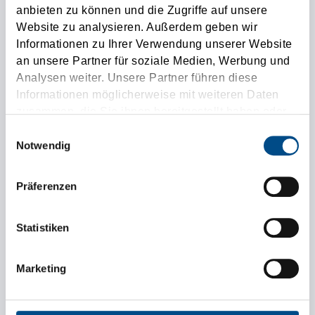
anbieten zu können und die Zugriffe auf unsere
Website zu analysieren. Außerdem geben wir
City
Informationen zu Ihrer Verwendung unserer Website
an unsere Partner für soziale Medien, Werbung und
Company
Analysen weiter. Unsere Partner führen diese
Informationen möglicherweise mit weiteren Daten
zusammen, die Sie ihnen bereitgestellt haben oder
Country
die sie im Rahmen Ihrer Nutzung der Dienste
Einwilligungsauswahl
gesammelt haben.
Notwendig
Phone
Präferenzen
Email address
Statistiken
SUBMIT
Marketing