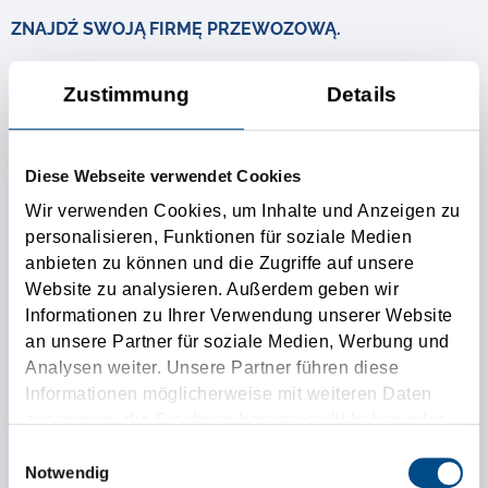
ZNAJDŹ SWOJĄ FIRMĘ PRZEWOZOWĄ.
Zustimmung
Details
Więc jaki jest sekret naszego sukcesu? Wizjonerskie
myślenie połączone z wieloletnim doświadczeniem i
odważną realizacją! Istnieje również rozległa
Diese Webseite verwendet Cookies
międzynarodowa sieć partnerów spedycyjnych, którzy,
Wir verwenden Cookies, um Inhalte und Anzeigen zu
podobnie jak nasi klienci, doceniają niezawodność i jakość
personalisieren, Funktionen für soziale Medien
anbieten zu können und die Zugriffe auf unsere
uścisku dłoni Tirolia Speedition.
Website zu analysieren. Außerdem geben wir
Informationen zu Ihrer Verwendung unserer Website
Ponieważ pomimo orientacji technologicznej w Tirolii
an unsere Partner für soziale Medien, Werbung und
ludzie nadal liczą się przede wszystkim. Uczciwe
Analysen weiter. Unsere Partner führen diese
Informationen möglicherweise mit weiteren Daten
traktowanie naszych partnerów, doskonałe warunki pracy
zusammen, die Sie ihnen bereitgestellt haben oder
dla naszych pracowników oraz wiedza naszych klientów,
die sie im Rahmen Ihrer Nutzung der Dienste
Einwilligungsauswahl
że Tirolia zawsze oznacza szybkie rozwiązania, to czynniki
gesammelt haben.
Notwendig