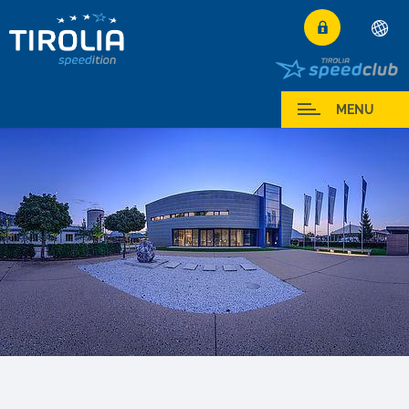
Deutsch
English
Moj serwis
MENU
Français
Italiano
Español
Polski
Česky
Magyar
Hrvatski
Română