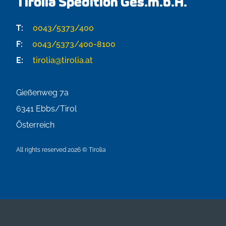
Tirolia Spedition Ges.m.b.H.
T:
0043/5373/400
F:
0043/5373/400-8100
E:
tirolia@tirolia.at
Gießenweg 7a
6341
Ebbs/Tirol
Österreich
All rights reserved 2026 © Tirolia