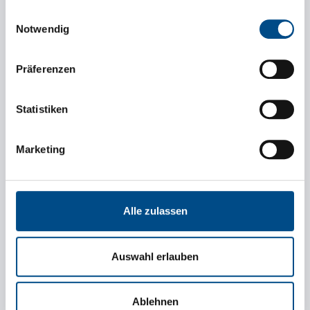
die sie im Rahmen Ihrer Nutzung der Dienste
Einwilligungsauswahl
gesammelt haben.
Notwendig
Präferenzen
Tonnage (kg)
Statistiken
Loading metres
Marketing
Esigenza speciale
Alle zulassen
Auswahl erlauben
Ablehnen