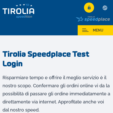
Deutsch
English
I miei Servizi
MENU
Français
Italiano
Tirolia Speedplace Test
Español
Login
Polski
Česky
Magyar
Risparmiare tempo e offrire il meglio servizio è il
Hrvatski
nostro scopo. Confermare gli ordini online vi da la
Română
possibilità di passare gli ordine immediatamente a
direttamente via internet. Approfitate anche voi
dal nostro speed.