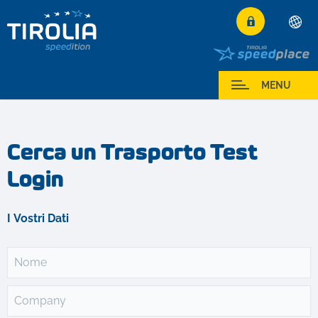
Deutsch
English
I miei Servizi
MENU
Français
Italiano
Cerca un Trasporto Test
Español
Login
Polski
Česky
Magyar
I Vostri Dati
Hrvatski
Română
Nome
Company