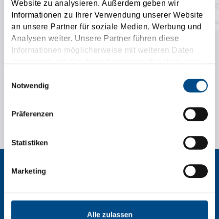
Website zu analysieren. Außerdem geben wir
Informationen zu Ihrer Verwendung unserer Website
Me
an unsere Partner für soziale Medien, Werbung und
Analysen weiter. Unsere Partner führen diese
Informationen möglicherweise mit weiteren Daten
Aggiungere camion
zusammen, die Sie ihnen bereitgestellt haben oder
die sie im Rahmen Ihrer Nutzung der Dienste
Einwilligungsauswahl
gesammelt haben.
Notwendig
Präferenzen
Statistiken
Marketing
Tirolia Spedition Ges.m.b.H.
Alle zulassen