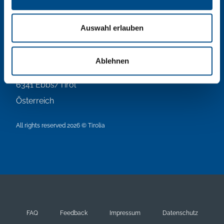
T:
0043/5373/400
F:
0043/5373/400-8100
Auswahl erlauben
E:
tirolia@tirolia.at
Ablehnen
Gießenweg 7a
6341
Ebbs/Tirol
Österreich
All rights reserved 2026 © Tirolia
FAQ
Feedback
Impressum
Datenschutz