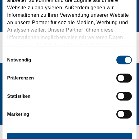
anbieten zu können und die Zugriffe auf unsere
Website zu analysieren. Außerdem geben wir
Informationen zu Ihrer Verwendung unserer Website
an unsere Partner für soziale Medien, Werbung und
Analysen weiter. Unsere Partner führen diese
Informationen möglicherweise mit weiteren Daten
zusammen, die Sie ihnen bereitgestellt haben oder
Anreise
die sie im Rahmen Ihrer Nutzung der Dienste
Einwilligungsauswahl
gesammelt haben.
Notwendig
Präferenzen
Statistiken
Marketing
Qualität im Eiltempo!