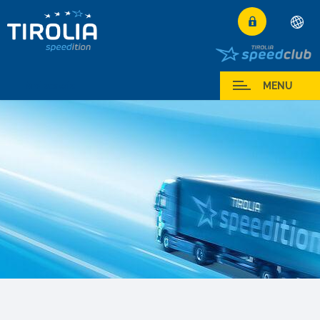
Deutsch
Română
Moj serwis
MENU