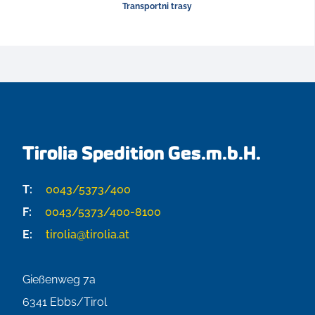
Transportni trasy
Tirolia Spedition Ges.m.b.H.
T:
0043/5373/400
F:
0043/5373/400-8100
E:
tirolia@tirolia.at
Gießenweg 7a
6341
Ebbs/Tirol