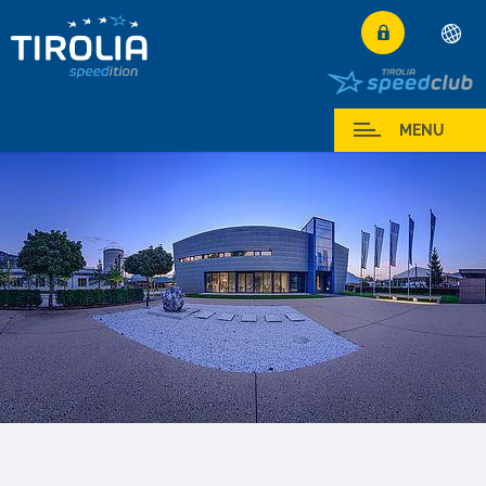
Deutsch
English
Muj servis
MENU
Français
Italiano
Español
Polski
Česky
Magyar
Hrvatski
Română