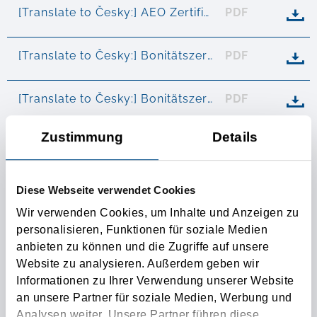
[Translate to Česky:] AEO Zertifikat
PDF

[Translate to Česky:] Bonitätszertifikat Creditreform Österreich
PDF

[Translate to Česky:] Bonitätszertifikat Bisnode D&B
PDF

Zustimmung
Details
[Translate to Česky:] ISO 9001:2015 Zertifikat
PDF

[Translate to Česky:] ISO 14001:2015 Zertifikat
PDF

Diese Webseite verwendet Cookies
Wir verwenden Cookies, um Inhalte und Anzeigen zu
personalisieren, Funktionen für soziale Medien
anbieten zu können und die Zugriffe auf unsere
Website zu analysieren. Außerdem geben wir
FILENAME
TYPE
Informationen zu Ihrer Verwendung unserer Website
an unsere Partner für soziale Medien, Werbung und
[Translate to Česky:] CMR-Polizze
PDF

Analysen weiter. Unsere Partner führen diese