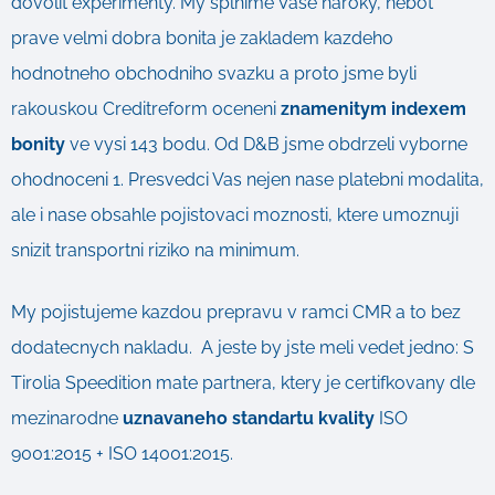
dovolit experimenty. My splnime Vase naroky, nebot
prave velmi dobra bonita je zakladem kazdeho
hodnotneho obchodniho svazku a proto jsme byli
rakouskou Creditreform oceneni
znamenitym indexem
bonity
ve vysi 143 bodu. Od D&B jsme obdrzeli vyborne
ohodnoceni 1. Presvedci Vas nejen nase platebni modalita,
ale i nase obsahle pojistovaci moznosti, ktere umoznuji
snizit transportni riziko na minimum.
My pojistujeme kazdou prepravu v ramci CMR a to bez
dodatecnych nakladu. A jeste by jste meli vedet jedno: S
Tirolia Speedition mate partnera, ktery je certifkovany dle
mezinarodne
uznavaneho standartu kvality
ISO
9001:2015 + ISO 14001:2015.