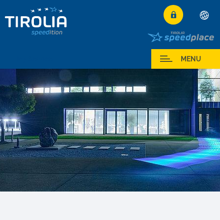
Deutsch
Română
My Service
MENU