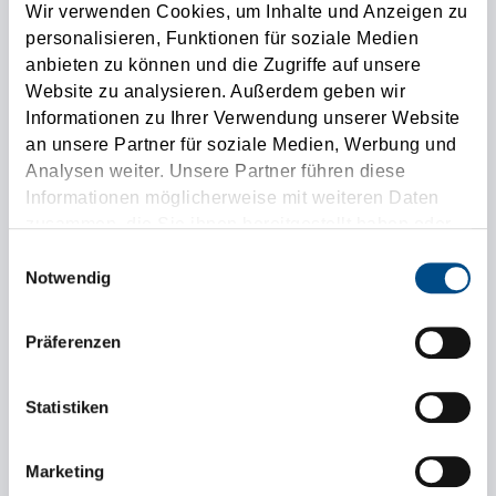
Wir verwenden Cookies, um Inhalte und Anzeigen zu
Ladungsverkehr besser geplant und kostengünstiger
personalisieren, Funktionen für soziale Medien
durchgeführt werden. Dies gilt sowohl im Nahverkehr als
anbieten zu können und die Zugriffe auf unsere
Website zu analysieren. Außerdem geben wir
auch im Fernverkehr. Zusätzlich übernehmen viele
Informationen zu Ihrer Verwendung unserer Website
Speditionen das Risiko der
Transportversicherung
für den
an unsere Partner für soziale Medien, Werbung und
Unternehmer. Für sehr große Unternehmen ist es oft
Analysen weiter. Unsere Partner führen diese
Informationen möglicherweise mit weiteren Daten
leichter eigene Fahrzeuge zu erhalten, jedoch ist es
zusammen, die Sie ihnen bereitgestellt haben oder
ratsam sich alle Möglichkeiten offen zu halten, sich zu
die sie im Rahmen Ihrer Nutzung der Dienste
Einwilligungsauswahl
informieren und dann den besten Weg zu wählen.
gesammelt haben.
Notwendig
Kurz gesagt:
Jede Lieferung ist einzigartig und für
Präferenzen
unterschiedliche Waren und Güter werden
unterschiedliche Transportmittel benötigt. All dies sollten
Statistiken
Sie bei Ihrer LKW-Suche in Betracht ziehen.
Marketing