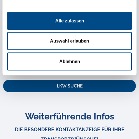
Die Tirolia Spedition gehört zu den erfahrensten
Transportunternehmen in Österreich und Europa und
Alle zulassen
steht Ihnen gerne mit Rat und Tat zur Seite. Nutzen Sie die
Möglichkeit des „Speed-Dating“ bzw. der LKW Suche und
Auswahl erlauben
finden Sie das passende Transportmittel für Ihre Güter.
TIROLIA SPEED CLUB
Ablehnen
LKW SUCHE
Weiterführende Infos
DIE BESONDERE KONTAKTANZEIGE FÜR IHRE