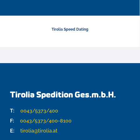
Tirolia Speed Dating
Tirolia Spedition Ges.m.b.H.
T:
0043/5373/400
F:
0043/5373/400-8100
E:
tirolia@tirolia.at