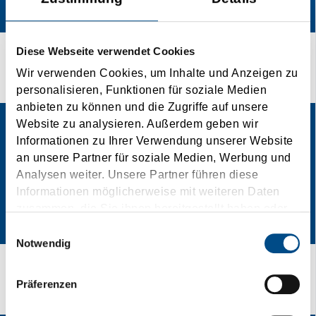
Diese Webseite verwendet Cookies
Your way is our goal.
Wir verwenden Cookies, um Inhalte und Anzeigen zu
personalisieren, Funktionen für soziale Medien
anbieten zu können und die Zugriffe auf unsere
Website zu analysieren. Außerdem geben wir
Informationen zu Ihrer Verwendung unserer Website
an unsere Partner für soziale Medien, Werbung und
Analysen weiter. Unsere Partner führen diese
Informationen möglicherweise mit weiteren Daten
zusammen, die Sie ihnen bereitgestellt haben oder
die sie im Rahmen Ihrer Nutzung der Dienste
Einwilligungsauswahl
gesammelt haben.
Notwendig
From Spedtion to Speedition
Präferenzen