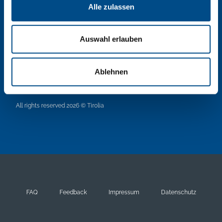
F:
0043/5373/400-8100
Alle zulassen
E:
tirolia@tirolia.at
Auswahl erlauben
Gießenweg 7a
6341
Ebbs/Tirol
Ablehnen
Österreich
All rights reserved 2026 © Tirolia
FAQ
Feedback
Impressum
Datenschutz