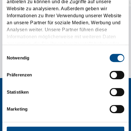
anbieten zu können und die Zugriffe auf unsere
L
Website zu analysieren. Außerdem geben wir
Informationen zu Ihrer Verwendung unserer Website
an unsere Partner für soziale Medien, Werbung und
LKW hinzufügen
Analysen weiter. Unsere Partner führen diese
Informationen möglicherweise mit weiteren Daten
zusammen, die Sie ihnen bereitgestellt haben oder
die sie im Rahmen Ihrer Nutzung der Dienste
Einwilligungsauswahl
gesammelt haben.
Notwendig
Präferenzen
Statistiken
Tirolia Spedition Ges.m.b.H.
Marketing
T:
0043/5373/400