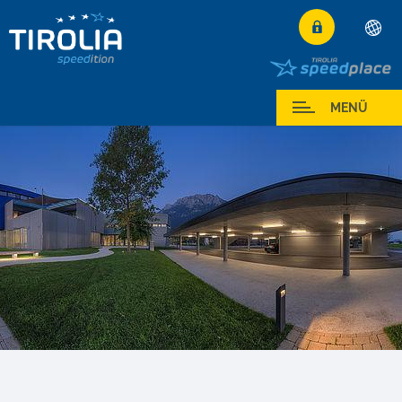
Deutsch
English
Mein Service
MENÜ
Français
Italiano
Español
Polski
Česky
Magyar
Hrvatski
Română